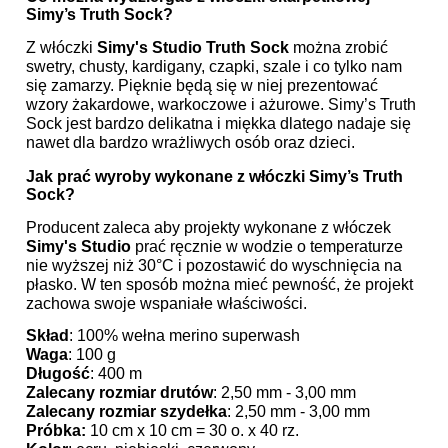
Simy’s Truth Sock?
Z włóczki
Simy's Studio Truth Sock
można zrobić
swetry, chusty, kardigany, czapki, szale i co tylko nam
się zamarzy. Pięknie będą się w niej prezentować
wzory żakardowe, warkoczowe i ażurowe. Simy’s Truth
Sock jest bardzo delikatna i miękka dlatego nadaje się
nawet dla bardzo wrażliwych osób oraz dzieci.
Jak prać wyroby wykonane z włóczki Simy’s Truth
Sock?
Producent zaleca aby projekty wykonane z włóczek
Simy's Studio
prać ręcznie w wodzie o temperaturze
nie wyższej niż 30°C i pozostawić do wyschnięcia na
płasko. W ten sposób można mieć pewność, że projekt
zachowa swoje wspaniałe właściwości.
Skład
:
100% wełna merino superwash
Waga
:
100 g
Długość
:
400 m
Zalecany rozmiar drutów
:
2,50 mm - 3,00 mm
Zalecany rozmiar szydełka
:
2,50 mm - 3,00 mm
Próbka:
10 cm x 10 cm = 30 o. x 40 rz.