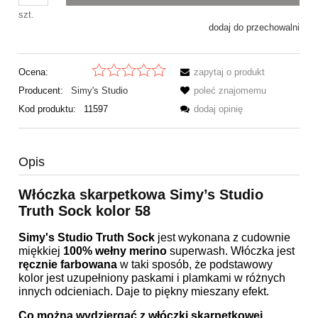
szt.
dodaj do przechowalni
Ocena:
zapytaj o produkt
Producent:
Simy's Studio
poleć znajomemu
Kod produktu:
11597
dodaj opinię
Opis
Włóczka skarpetkowa Simy’s Studio
Truth Sock kolor 58
Simy's Studio Truth Sock
jest wykonana z cudownie
miękkiej
100% wełny merino
superwash. Włóczka jest
ręcznie farbowana
w taki sposób, że podstawowy
kolor jest uzupełniony paskami i plamkami w różnych
innych odcieniach. Daje to piękny mieszany efekt.
Co można wydziergać z włóczki skarpetkowej