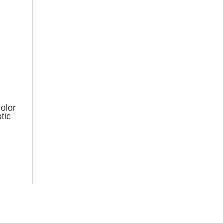
olor
tic