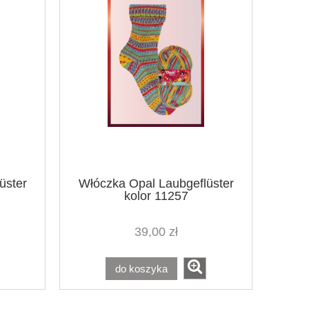
üster
Włóczka Opal Laubgeflüster
kolor 11257
39,00 zł
do koszyka