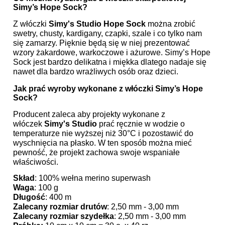
Simy’s Hope Sock?
Z włóczki
Simy's Studio Hope Sock
można zrobić
swetry, chusty, kardigany, czapki, szale i co tylko nam
się zamarzy. Pięknie będą się w niej prezentować
wzory żakardowe, warkoczowe i ażurowe. Simy’s Hope
Sock jest bardzo delikatna i miękka dlatego nadaje się
nawet dla bardzo wrażliwych osób oraz dzieci.
Jak prać wyroby wykonane z włóczki Simy’s Hope
Sock?
Producent zaleca aby projekty wykonane z
włóczek
Simy's Studio
prać ręcznie w wodzie o
temperaturze nie wyższej niż 30°C i pozostawić do
wyschnięcia na płasko. W ten sposób można mieć
pewność, że projekt zachowa swoje wspaniałe
właściwości.
Skład
:
100% wełna merino superwash
Waga
:
100 g
Długość
:
400 m
Zalecany rozmiar drutów
:
2,50 mm - 3,00 mm
Zalecany rozmiar szydełka
:
2,50 mm - 3,00 mm