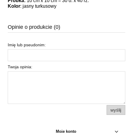
Próbka:
10 cm x 10 cm = 30 o. x 40 rz.
Kolor
:
jasny turkusowy
Opinie o produkcie (0)
Imię lub pseudonim:
Twoja opinia:
wyślij
Moje konto