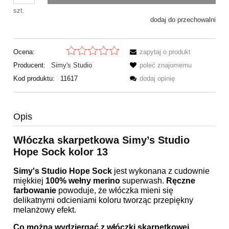
szt.
dodaj do przechowalni
Ocena:
zapytaj o produkt
Producent:
Simy's Studio
poleć znajomemu
Kod produktu:
11617
dodaj opinię
Opis
Włóczka skarpetkowa Simy’s Studio
Hope Sock kolor 13
Simy's Studio Hope Sock
jest wykonana z cudownie
miękkiej
100% wełny merino
superwash.
Ręczne
farbowanie
powoduje, że włóczka mieni się
delikatnymi odcieniami koloru tworząc przepiękny
melanżowy efekt.
Co można wydziergać z włóczki skarpetkowej